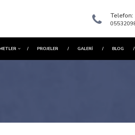
Telefon:
0553209
METLER
PROJELER
GALERI
BLOG